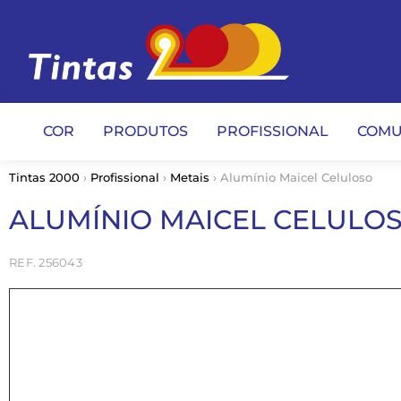
COR
PRODUTOS
PROFISSIONAL
COMU
Tintas 2000
›
Profissional
›
Metais
› Alumínio Maicel Celuloso
ALUMÍNIO MAICEL CELULO
256043