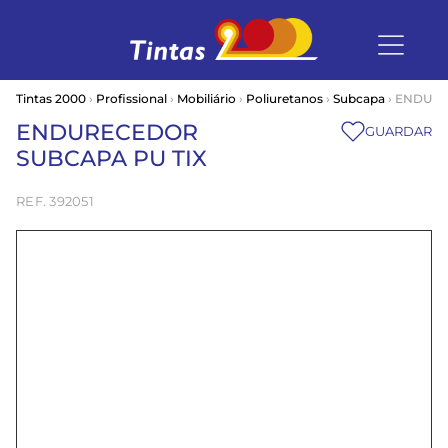
Tintas 2000
›
Profissional
›
Mobiliário
›
Poliuretanos
›
Subcapa
› ENDURE
ENDURECEDOR
GUARDAR
SUBCAPA PU TIX
392051