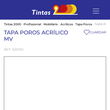
Tintas 2000
›
Profissional
›
Mobiliário
›
Acrílicos
›
Tapa Poros
› TAPA PO
TAPA POROS ACRÍLICO
GUARDAR
MV
320190