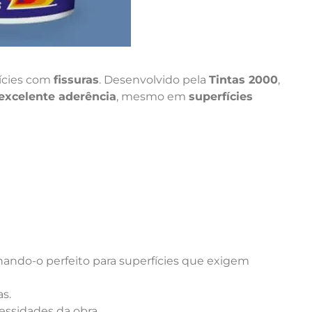
ícies com
fissuras
. Desenvolvido pela
Tintas 2000
,
excelente aderência
, mesmo em
superfícies
nando-o perfeito para superfícies que exigem
as.
essidades da obra.