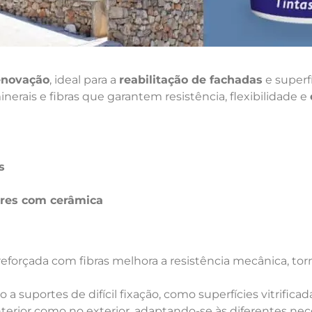
enovação
, ideal para a
reabilitação de fachadas
e superf
nerais e fibras que garantem resistência, flexibilidade e
s
ores com cerâmica
forçada com fibras melhora a resistência mecânica, tor
suportes de difícil fixação, como superfícies vitrificad
nterior como no exterior, adaptando-se às diferentes nec