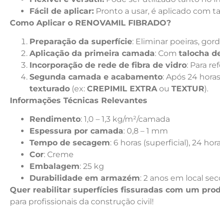
Fácil de aplicar:
Pronto a usar, é aplicado com 
Como Aplicar o RENOVAMIL FIBRADO?
Preparação da superfície
: Eliminar poeiras, go
Aplicação da primeira camada
: Com
talocha d
Incorporação de rede de fibra de vidro
: Para r
Segunda camada e acabamento
: Após 24 hora
texturado
(ex:
CREPIMIL EXTRA
ou
TEXTUR
).
Informações Técnicas Relevantes
Rendimento
: 1,0 – 1,3 kg/m²/camada
Espessura por camada
: 0,8 – 1 mm
Tempo de secagem
: 6 horas (superficial), 24 hora
Cor
: Creme
Embalagem
: 25 kg
Durabilidade em armazém
: 2 anos em local s
Quer reabilitar superfícies fissuradas com um prod
para profissionais da construção civil!