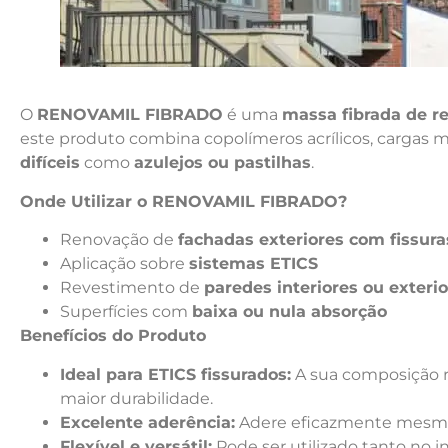
O
RENOVAMIL FIBRADO
é uma
massa fibrada de r
este produto combina copolímeros acrílicos, cargas mi
difíceis
como
azulejos ou pastilhas
.
Onde Utilizar o RENOVAMIL FIBRADO?
Renovação de
fachadas exteriores com fissura
Aplicação sobre
sistemas ETICS
Revestimento de
paredes interiores ou exteri
Superfícies com
baixa ou nula absorção
Benefícios do Produto
Ideal para ETICS fissurados:
A sua composição re
maior durabilidade.
Excelente aderência:
Adere eficazmente mesmo a 
Flexível e versátil:
Pode ser utilizado tanto no i