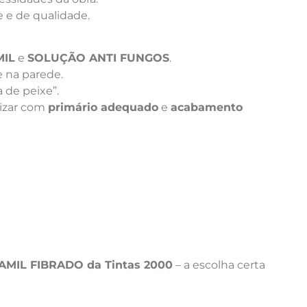
 e de qualidade.
MIL
e
SOLUÇÃO ANTI FUNGOS
.
e na parede.
a de peixe”.
lizar com
primário adequado
e
acabamento
MIL FIBRADO da Tintas 2000
– a escolha certa