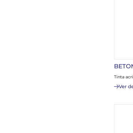
BETO
Tinta acr
Ver d