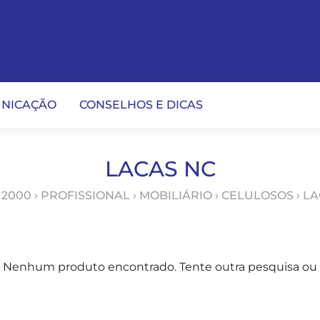
NICAÇÃO
CONSELHOS E DICAS
LACAS NC
 2000
›
PROFISSIONAL
›
MOBILIÁRIO
›
CELULOSOS
› L
Nenhum produto encontrado. Tente outra pesquisa ou v