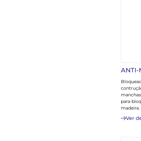
ANTI
Bloquead
contruça
manchas d
para bloq
madeira.
Ver d