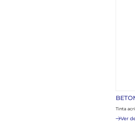
BETO
Tinta acr
Ver d