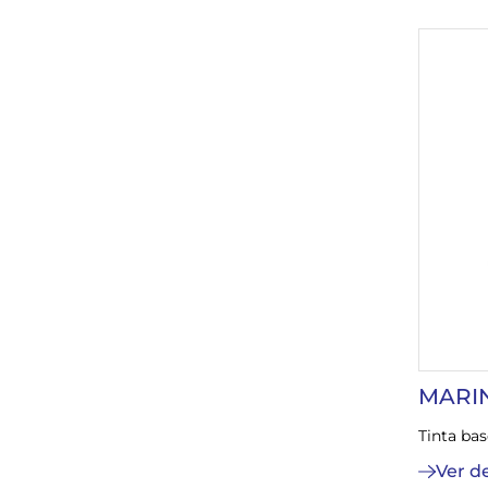
MARI
Tinta ba
Ver d