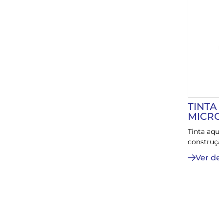
TINTA
MICR
Tinta aq
construçã
Ver d