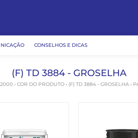
NICAÇÃO
CONSELHOS E DICAS
(F) TD 3884 - GROSELHA
 2000
› COR DO PRODUTO ›
(F) TD 3884 - GROSELHA
› P