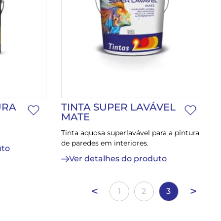
URA
TINTA SUPER LAVÁVEL
MATE
Tinta aquosa superlavável para a pintura
de paredes em interiores.
uto
Ver detalhes do produto
<
>
1
2
3