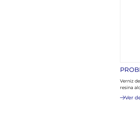
PROB
Verniz d
resina al
Ver d