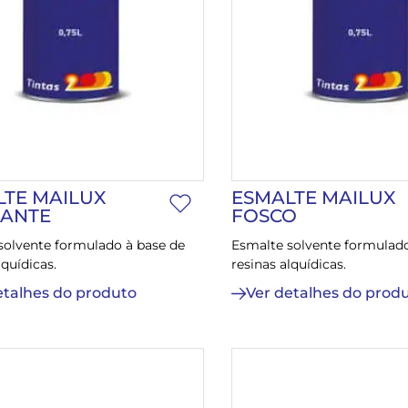
LTE MAILUX
ESMALTE MAILUX
HANTE
FOSCO
solvente formulado à base de
Esmalte solvente formulado
lquídicas.
resinas alquídicas.
etalhes do produto
Ver detalhes do prod