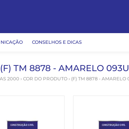
NICAÇÃO
CONSELHOS E DICAS
(F) TM 8878 - AMARELO 093
TAS 2000
› COR DO PRODUTO › (F) TM 8878 - AMARELO 