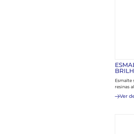
ESMA
BRIL
Esmalte 
resinas a
Ver d