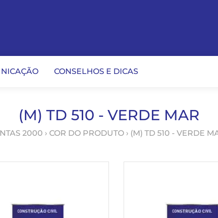
NICAÇÃO
CONSELHOS E DICAS
(M) TD 510 - VERDE MAR
INTAS 2000
› COR DO PRODUTO › (M) TD 510 - VERDE M