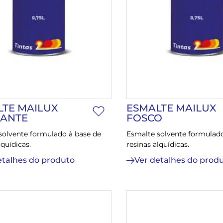
LTE MAILUX
ESMALTE MAILUX
HANTE
FOSCO
solvente formulado à base de
Esmalte solvente formulado
lquídicas.
resinas alquídicas.
etalhes do produto
Ver detalhes do prod