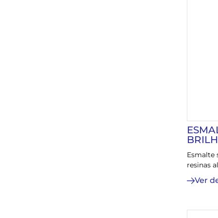
ESMAL
BRIL
Esmalte 
resinas a
Ver d