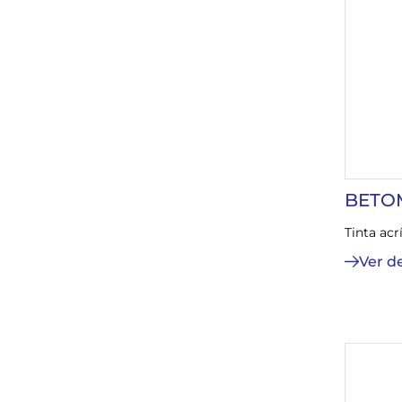
BETO
Tinta acr
Ver d