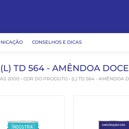
NICAÇÃO
CONSELHOS E DICAS
(L) TD 564 - AMÊNDOA DOCE
TAS 2000
› COR DO PRODUTO › (L) TD 564 - AMÊNDOA 