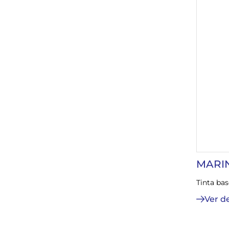
MARI
Tinta ba
Ver d